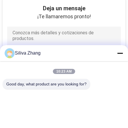
10
Deja un mensaje
Máquinas de prueba
¡Te llamaremos pronto!
del equipaje
Siliva Zhang
45
10:23 AM
máquinas de
Good day, what product are you looking for?
medición
Categorías Populares
Todos
coordinadas
Máquinas De Prueba 
Equipo De Prueba 
Universales
De Adherencia De 
Cáscara
13