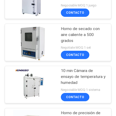
Negociable MOQ:1 juego
MAPA
CONTACTO
DEL
20
SITIO
Equipo de prueba
Horno de secado con
aire caliente a 500
del paquete
PRIVACY
grados
Negotiate MOQ:1 set
POLICY
CONTACTO
10 min Cámara de
167
ensayo de temperatura y
cámaras de
humedad
Negociable MOQ:1 sistema
simulación
CONTACTO
medioambiental
Horno de precisión de