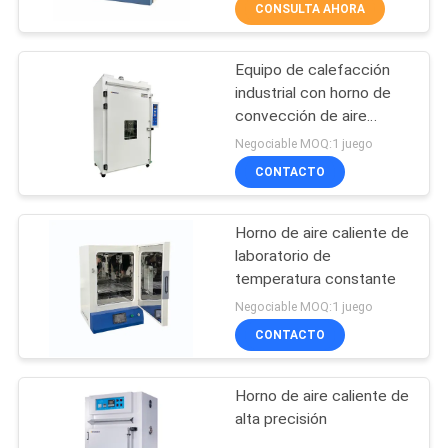
CONSULTA AHORA
CONTROL
Equipo de calefacción
DE
50
industrial con horno de
CALIDAD
convección de aire
Máquina de capa
caliente a prueba de
Negociable MOQ:1 juego
del laboratorio
explosión
CONTACTO
ÉNTRENOS
EN
Horno de aire caliente de
CONTACTO
laboratorio de
CON
temperatura constante
74
Negociable MOQ:1 juego
Cámara de prueba
CONTACTO
PIDA
UNA
de temperatura
Horno de aire caliente de
CITA
humedad
alta precisión