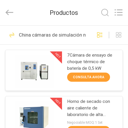
2026
GUANGDONG
KEJIAN
Productos
INSTRUMENT
CO.,LTD.
All
Rights
Reserved.
HOGAR
397
China cámaras de simulación medioambiental
Máquinas de prueba
PRODUCTOS
universales
HOT
7Cámara de ensayo de
choque térmico de
SOBRE
batería de 0,5 kW
NOSOTROS
CONSULTA AHORA
153
VIAJE
Equipo de prueba de
HOT
Horno de secado con
DE
aire caliente de
LA
adherencia de
laboratorio de alta
precisión
FÁBRICA
Negociable MOQ:1 Set
cáscara