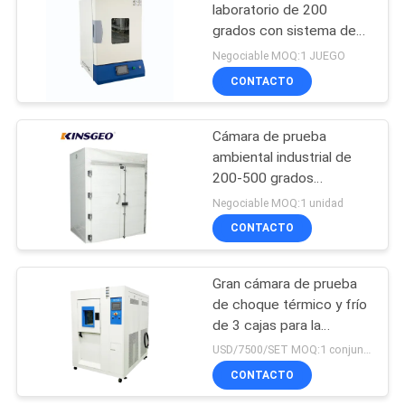
laboratorio de 200
grados con sistema de
52
calefacción PID+S.S.R,
Negociable MOQ:1 JUEGO
acero inoxidable SUS
Máquina de prueba
CONTACTO
304 y precisión ±0,3°C
plástico
Cámara de prueba
ambiental industrial de
200-500 grados
centígrados con control
Negociable MOQ:1 unidad
de microcomputadora
CONTACTO
54
PID y tamaño
personalizado
Máquina de prueba
Gran cámara de prueba
de choque térmico y frío
de goma
de 3 cajas para la
simulación del entorno
USD/7500/SET MOQ:1 conjunto
de laboratorio
CONTACTO