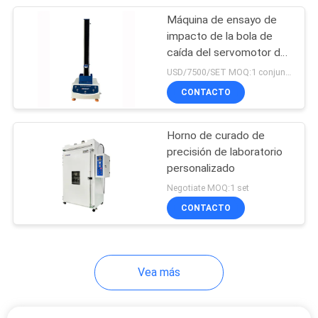
Máquina de ensayo de
24
impacto de la bola de
Máquina de prueba
caída del servomotor de
Panasonic SUS 304 de
USD/7500/SET MOQ:1 conjunto
de la compresión de
acero inoxidable
CONTACTO
la caja
Horno de curado de
precisión de laboratorio
personalizado
7
Negotiate MOQ:1 set
Máquina de prueba
CONTACTO
ULTRAVIOLETA
Vea más