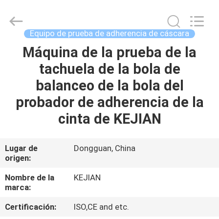
2026
GUANGDONG
KEJIAN
INSTRUMENT
CO.,LTD.
Equipo de prueba de adherencia de cáscara
All
Rights
Reserved.
Máquina de la prueba de la
HOGAR
tachuela de la bola de
PRODUCTOS
balanceo de la bola del
probador de adherencia de la
SOBRE
cinta de KEJIAN
NOSOTROS
Lugar de
Dongguan, China
origen:
VIAJE
DE
Nombre de la
KEJIAN
marca:
LA
Certificación:
ISO,CE and etc.
FÁBRICA