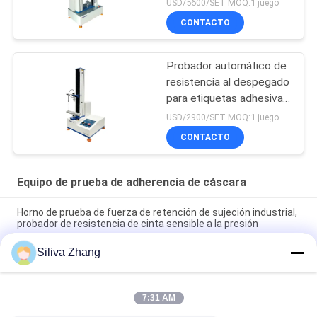
USD/5600/SET MOQ:1 juego
CONTACTO
Probador automático de
resistencia al despegado
para etiquetas adhesivas
con software de PC y
USD/2900/SET MOQ:1 juego
pantalla digital
CONTACTO
Equipo de prueba de adherencia de cáscara
Horno de prueba de fuerza de retención de sujeción industrial,
probador de resistencia de cinta sensible a la presión
Siliva Zhang
Máquina de ensayo de flexión de tres puntos estándar ASTM
D790 para la detección de la resistencia a la flexión de los
plásticos
7:31 AM
Máquinas de prueba universales del motor de CA 850m m
UTM 2020