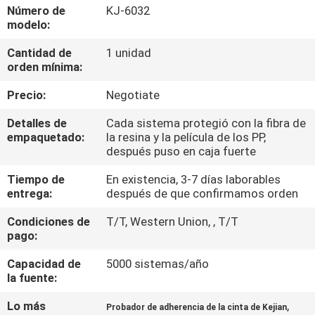
Número de
KJ-6032
modelo:
CONTROL
Cantidad de
1 unidad
DE
orden mínima:
CALIDAD
Precio:
Negotiate
ÉNTRENOS
Detalles de
Cada sistema protegió con la fibra de
empaquetado:
la resina y la película de los PP,
EN
después puso en caja fuerte
CONTACTO
Tiempo de
En existencia, 3-7 días laborables
entrega:
después de que confirmamos orden
CON
Condiciones de
T/T, Western Union, , T/T
pago:
PIDA
UNA
Capacidad de
5000 sistemas/año
la fuente:
CITA
Lo más
,
Probador de adherencia de la cinta de Kejian