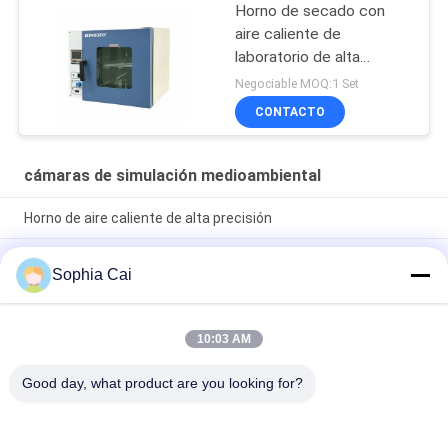
Horno de secado con
aire caliente de
laboratorio de alta
precisión
Negociable MOQ:1 Set
CONTACTO
cámaras de simulación medioambiental
Horno de aire caliente de alta precisión
Horno de precisión de laboratorio de 200 grados con sistema
Sophia Cai
de calefacción PID+S.S.R, acero inoxidable SUS 304 y precisión
±0,3°C
Cámara de prueba ambiental industrial de 200-500 grados
10:03 AM
centígrados con control de microcomputadora PID y tamaño
personalizado
Good day, what product are you looking for?
Categorías Populares
Todos