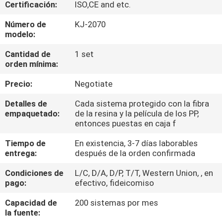
Certificación:
ISO,CE and etc.
CONTROL
Número de
KJ-2070
modelo:
DE
Cantidad de
1 set
CALIDAD
orden mínima:
Precio:
Negotiate
ÉNTRENOS
EN
Detalles de
Cada sistema protegido con la fibra
empaquetado:
de la resina y la película de los PP,
CONTACTO
entonces puestas en caja f
CON
Tiempo de
En existencia, 3-7 días laborables
entrega:
después de la orden confirmada
PIDA
Condiciones de
L/C, D/A, D/P, T/T, Western Union, , en
pago:
efectivo, fideicomiso
UNA
CITA
Capacidad de
200 sistemas por mes
la fuente: