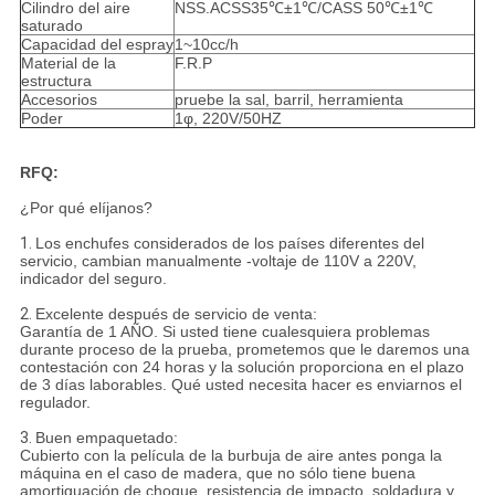
Cilindro del aire
NSS.ACSS35℃±1℃/CASS 50℃±1℃
saturado
Capacidad del espray
1~10cc/h
Material de la
F.R.P
estructura
Accesorios
pruebe la sal, barril, herramienta
Poder
1φ, 220V/50HZ
RFQ:
¿Por qué elíjanos?
1.
Los enchufes considerados de los países diferentes del
servicio, cambian manualmente -voltaje de 110V a 220V,
indicador del seguro.
2.
Excelente después de servicio de venta:
Garantía de 1 AÑO. Si usted tiene cualesquiera problemas
durante proceso de la prueba, prometemos que le daremos una
contestación con 24 horas y la solución proporciona en el plazo
de 3 días laborables. Qué usted necesita hacer es enviarnos el
regulador.
3.
Buen empaquetado:
Cubierto con la película de la burbuja de aire antes ponga la
máquina en el caso de madera, que no sólo tiene buena
amortiguación de choque, resistencia de impacto, soldadura y