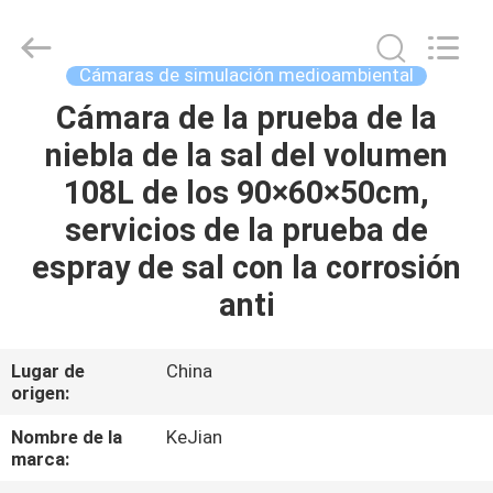
2026
GUANGDONG
KEJIAN
INSTRUMENT
CO.,LTD.
Cámaras de simulación medioambiental
All
Rights
Reserved.
Cámara de la prueba de la
HOGAR
niebla de la sal del volumen
PRODUCTOS
108L de los 90×60×50cm,
servicios de la prueba de
SOBRE
espray de sal con la corrosión
NOSOTROS
anti
VIAJE
Lugar de
China
origen:
DE
LA
Nombre de la
KeJian
marca:
FÁBRICA