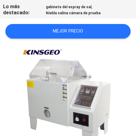
Lo más
,
MAPA
gabinete del espray de sal
destacado:
Niebla salina cámara de prueba
DEL
SITIO
MEJOR PRECIO
PRIVACY
POLICY