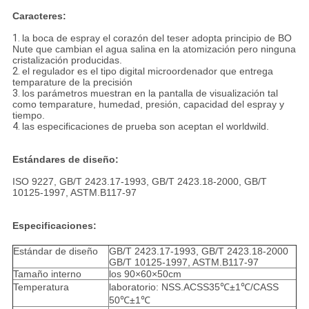
Caracteres:
1.
la boca de espray el corazón del teser adopta principio de BO
Nute que cambian el agua salina en la atomización pero ninguna
cristalización producidas.
2.
el regulador es el tipo digital microordenador que entrega
temparature de la precisión
3.
los parámetros muestran en la pantalla de visualización tal
como temparature, humedad, presión, capacidad del espray y
tiempo.
4.
las especificaciones de prueba son aceptan el worldwild.
Estándares de diseño:
ISO 9227, GB/T 2423.17-1993, GB/T 2423.18-2000, GB/T
10125-1997, ASTM.B117-97
Especificaciones:
Estándar de diseño
GB/T 2423.17-1993, GB/T 2423.18-2000
GB/T 10125-1997, ASTM.B117-97
Tamaño interno
los 90×60×50cm
Temperatura
laboratorio: NSS.ACSS35℃±1℃/CASS
50℃±1℃